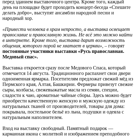
перед зданием выставочного центра. Кроме того, каждый
день на площадке будет проходить концерт-беседа «Спешите
делать добро», выступят ансамбли народной песни и
народный хор.
«Привести человека в храм непросто, а выставка освещает
православие и православную жизнь. Не всё это можно найти
в интернете. Кроме того, выставка дарит возможность
общения, которого порой не хватает в церкви»,
– говорят
постоянные участники выставки «Русь православная.
Медовый спас».
Выставка откроется сразу после Медового Спаса, который
отмечается 14 августа. Традиционного распахнет свои двери
одноименная ярмарка. Посетителям предложат свежий мёд из
Пермского края, Алтая, Башкирии. Фермеры привезут свежие
сыры, колбасы, свежевыжатые масла из семян, специи,
сладости к чаю, ароматные чайные сборы. Здесь можно будет
приобрести качественную женскую и мужскую одежду из
натуральных тканей от производителей, товары для дома:
покрывала, постельное бельё из льна, подушки и одеяла с
натуральным наполнителем.
Вход на выставку свободный. Памятный подарок —
карманная икона с молитвой и изображением преподобного