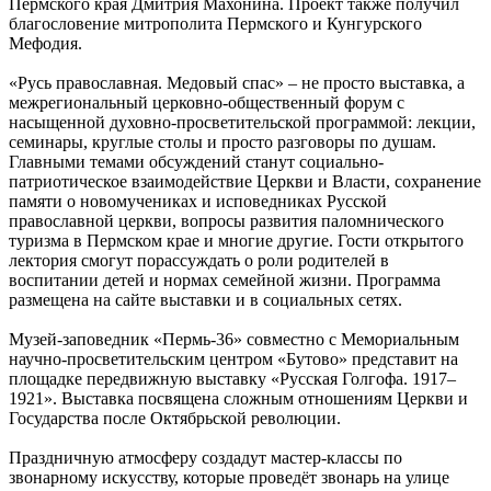
Пермского края Дмитрия Махонина. Проект также получил
благословение митрополита Пермского и Кунгурского
Мефодия.
«Русь православная. Медовый спас» – не просто выставка, а
межрегиональный церковно-общественный форум с
насыщенной духовно-просветительской программой: лекции,
семинары, круглые столы и просто разговоры по душам.
Главными темами обсуждений станут социально-
патриотическое взаимодействие Церкви и Власти, сохранение
памяти о новомучениках и исповедниках Русской
православной церкви, вопросы развития паломнического
туризма в Пермском крае и многие другие. Гости открытого
лектория смогут порассуждать о роли родителей в
воспитании детей и нормах семейной жизни. Программа
размещена на сайте выставки и в социальных сетях.
Музей-заповедник «Пермь-36» совместно с Мемориальным
научно-просветительским центром «Бутово» представит на
площадке передвижную выставку «Русская Голгофа. 1917–
1921». Выставка посвящена сложным отношениям Церкви и
Государства после Октябрьской революции.
Праздничную атмосферу создадут мастер-классы по
звонарному искусству, которые проведёт звонарь на улице