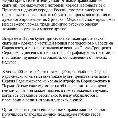
Черногории. Посетители увидят чтимые православные
святыни, познакомятся с историей храмов и монастырей
Прикамья и других городов России, смогут приобрести
церковные товары, а также обсудить вопросы воспитания и
духовного просвещения. Ярмарка «Медовый спас» предложит
мёд свежего урожая, традиционную русскую одежду,
домашнюю утварь и многое другое.
Впервые в Пермь будет принесена великая христианская
святыня – Ковчег с частицей мощей преподобного Серафима
Саровского, а также его знаковые вещи из Свято-Троицкого
Серафимо-Дивеевского монастыря. Серафиму молятся о мире
и согласии, душевной стойкости, об исцелении от тяжких
недугов.
В честь 600-летия обретения мощей преподобного Сергия
Радонежского на выставке также будет представлена икона
Сергия Радонежского из храма Митрофана Воронежского в
Перми. Этому святому молятся об исцелении тела и души:
считается, что он может помочь в самых тяжелых случаях,
когда все остальное бессильно. К нему обращаются с
просьбами о развитии ума и успехах в учебе.
Организовать принесение великих православных святынь
получилось благодаря личной поддержке губернатора